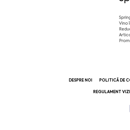
Sprin
Vino 
Reduc
Artic
Promo
DESPRE NOI
POLITICĂ DE 
REGULAMENT VIZI