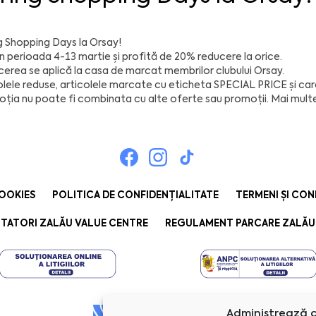
g Shopping Days la Orsay!
în perioada 4-13 martie și profită de 20% reducere la orice.
erea se aplică la casa de marcat membrilor clubului Orsay.
olele reduse, articolele marcate cu eticheta SPECIAL PRICE și car
ția nu poate fi combinata cu alte oferte sau promoții. Mai multe 
COOKIES
POLITICA DE CONFIDENȚIALITATE
TERMENI ȘI CON
TATORI ZALĂU VALUE CENTRE
REGULAMENT PARCARE ZALĂU
Administrează c