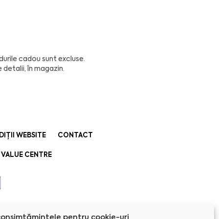
durile cadou sunt excluse.
detalii, în magazin.
DIȚII WEBSITE
CONTACT
 VALUE CENTRE
onsimțămintele pentru cookie-uri