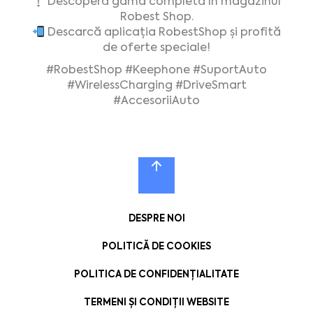
Descoperă gama completă în magazinul
Robest Shop.
Descarcă aplicația RobestShop și profită
de oferte speciale!
#RobestShop #Keephone #SuportAuto
#WirelessCharging #DriveSmart
#AccesoriiAuto
DESPRE NOI
POLITICĂ DE COOKIES
POLITICA DE CONFIDENȚIALITATE
TERMENI ȘI CONDIȚII WEBSITE