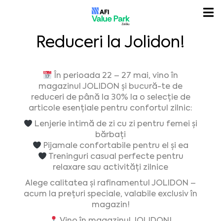
Reduceri la Jolidon!
În perioada 22 – 27 mai, vino în
magazinul JOLIDON și bucură-te de
reduceri de până la 30% la o selecție de
articole esențiale pentru confortul zilnic:
Lenjerie intimă de zi cu zi pentru femei și
bărbați
Pijamale confortabile pentru el și ea
Treninguri casual perfecte pentru
relaxare sau activități zilnice
Alege calitatea și rafinamentul JOLIDON –
acum la prețuri speciale, valabile exclusiv în
magazin!
Vino în magazinul JOLIDON!