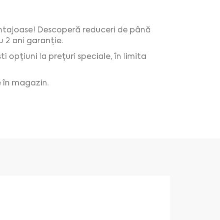
vantajoase! Descoperă reduceri de până
u 2 ani garanție.
 opțiuni la prețuri speciale, în limita
 în magazin.