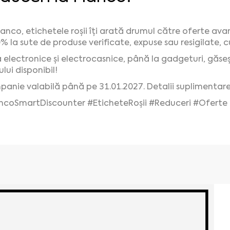
lanco, etichetele roșii îți arată drumul către oferte a
0% la sute de produse verificate, expuse sau resigilate, c
 electronice și electrocasnice, până la gadgeturi, găsești
lui disponibil!
anie valabilă până pe 31.01.2027. Detalii suplimentare
ncoSmartDiscounter
#EticheteRoșii
#Reduceri
#Oferte