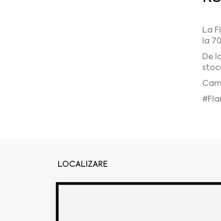
La F
la 7
De la
stocu
Camp
#Fla
LOCALIZARE