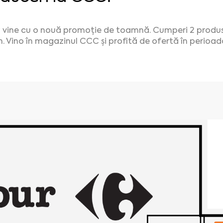
vine cu o nouă promoție de toamnă. Cumperi 2 produse 
in. Vino în magazinul CCC și profită de ofertă în perioad