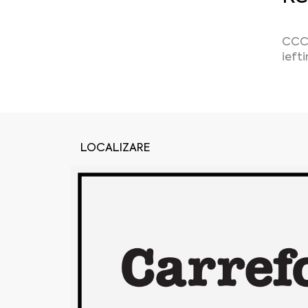
CCC 
ieft
LOCALIZARE