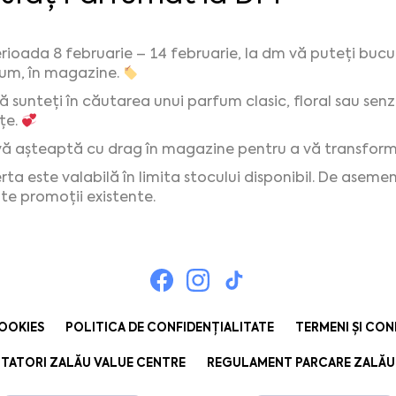
erioada 8 februarie – 14 februarie, la dm vă puteți buc
um, în magazine.
că sunteți în căutarea unui parfum clasic, floral sau senz
țe.
ă așteaptă cu drag în magazine pentru a vă transforma 
rta este valabilă în limita stocului disponibil. De ase
lte promoții existente.
COOKIES
POLITICA DE CONFIDENȚIALITATE
TERMENI ȘI CON
TATORI ZALĂU VALUE CENTRE
REGULAMENT PARCARE ZALĂU