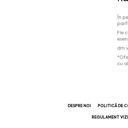
În p
parf
Fie 
esen
dm v
*Ofe
cu a
DESPRE NOI
POLITICĂ DE 
REGULAMENT VIZI