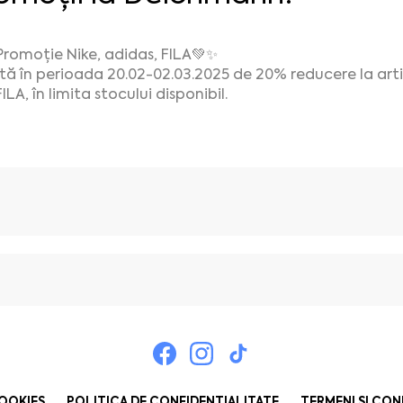
Promoție Nike, adidas, FILA💚✨
ită în perioada 20.02-02.03.2025 de 20% reducere la art
ILA, în limita stocului disponibil.
COOKIES
POLITICA DE CONFIDENȚIALITATE
TERMENI ȘI CON