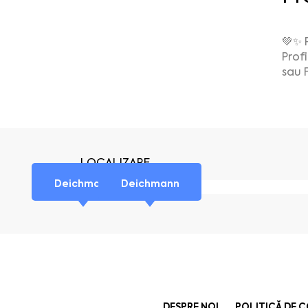
💚✨ 
Prof
sau F
LOCALIZARE
Deichmann
Deichmann
DESPRE NOI
POLITICĂ DE 