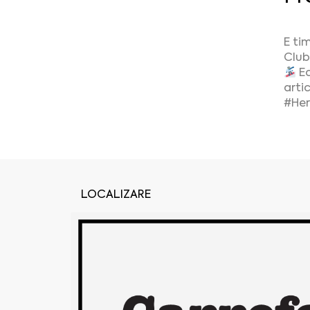
E ti
Club
Ec
artic
#Her
LOCALIZARE