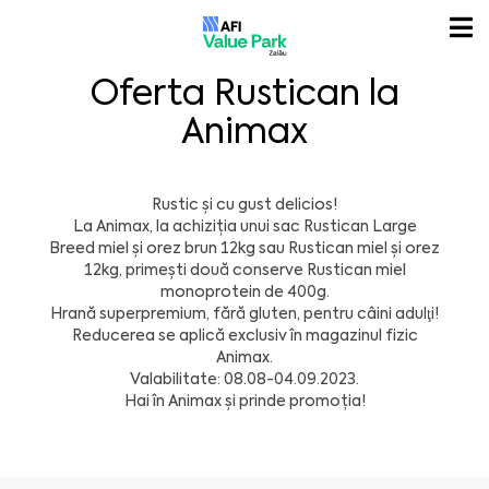
Oferta Rustican la
Animax
Rustic și cu gust delicios!
La
Animax
, la achiziția unui sac Rustican Large
Breed miel și orez brun 12kg sau Rustican miel și orez
12kg, primești două conserve Rustican miel
monoprotein de 400g.
Hrană superpremium, fără gluten, pentru câini adulţi!
Reducerea se aplică exclusiv în magazinul fizic
Animax.
Valabilitate: 08.08-04.09.2023.
Hai în Animax și prinde promoția!