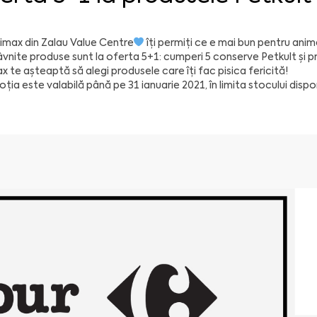
imax
din
Zalau Value Centre
îți permiți ce e mai bun pentru anim
âvnite produse sunt la oferta 5+1: cumperi 5 conserve Petkult și p
x te așteaptă să alegi produsele care îți fac pisica fericită!
ția este valabilă până pe 31 ianuarie 2021, în limita stocului dispon