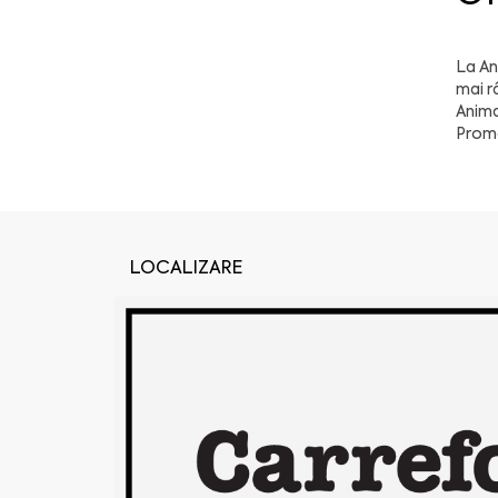
La
An
mai r
Anima
Promo
LOCALIZARE