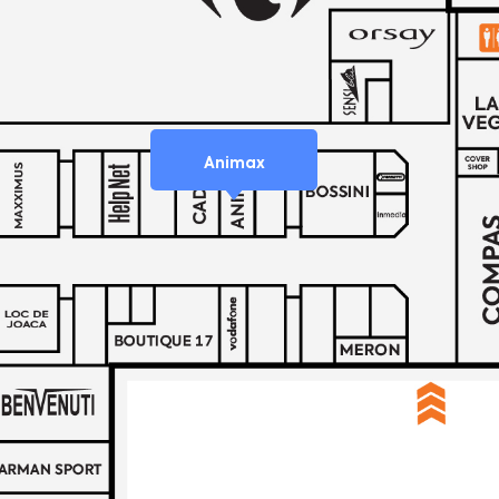
Animax