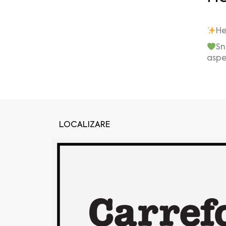
He
Sn
aspe
LOCALIZARE