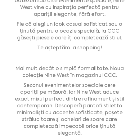
botezuri sau alte evenimente speciale, Nine
West vine cu inspirația perfectă pentru
apariții elegante, fără efort.
Fie că alegi un look casual sofisticat sau o
ținută pentru o ocazie specială, la CCC
găsești piesele care îți completează stilul.
Te așteptăm la shopping!
Mai mult decât o simplă formalitate. Noua
colecție Nine West în magazinul CCC.
Sezonul evenimentelor speciale cere
apariții pe măsură, iar Nine West aduce
exact mixul perfect dintre rafinament și stil
contemporan. Descoperă pantofi stiletto
minimaliști cu accente sofisticate, poșete
strălucitoare și ochelari de soare care
completează impecabil orice ținută
elegantă.