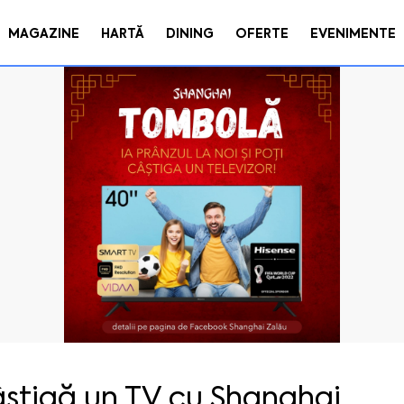
MAGAZINE
HARTĂ
DINING
OFERTE
EVENIMENTE
știgă un TV cu Shanghai