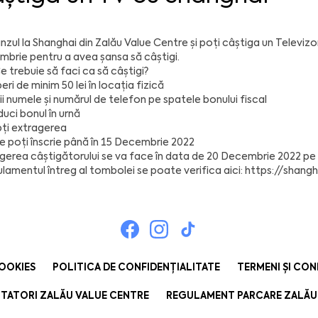
ânzul la Shanghai din Zalău Value Centre și poți câștiga un Televizo
brie pentru a avea șansa să câștigi.
e trebuie să faci ca să câștigi?
ri de minim 50 lei în locația fizică
crii numele și numărul de telefon pe spatele bonului fiscal
duci bonul în urnă
ți extragerea
e poți înscrie până în 15 Decembrie 2022
gerea câștigătorului se va face în data de 20 Decembrie 2022 p
lamentul întreg al tombolei se poate verifica aici:
https://shang
COOKIES
POLITICA DE CONFIDENȚIALITATE
TERMENI ȘI CON
TATORI ZALĂU VALUE CENTRE
REGULAMENT PARCARE ZALĂU