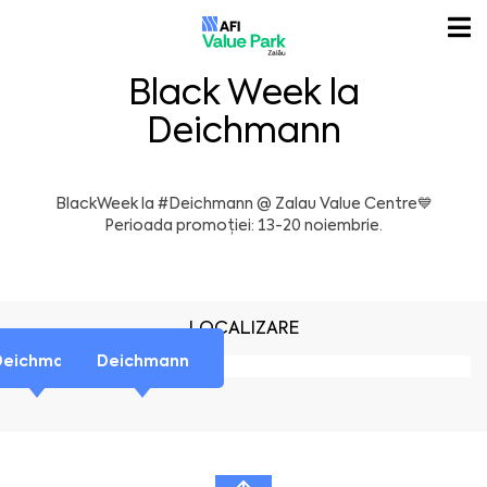
Black Week la
Deichmann
BlackWeek la
#Deichmann
@
Zalau Value Centre
💙
Perioada promoției: 13-20 noiembrie.
LOCALIZARE
Deichmann
Deichmann