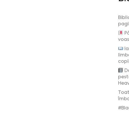
Bibli
pagi
Pâ
voas
Ia
limb
copii
Da
pest
Heav
Toat
îmbog
#Bla