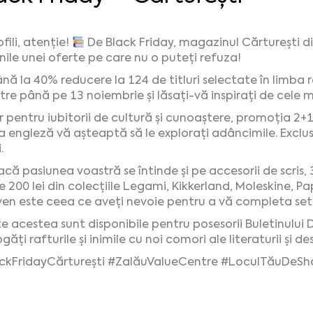
ofili, atenție!
De Black Friday, magazinul Cărturești d
nile unei oferte pe care nu o puteți refuza!
nă la 40% reducere la 124 de titluri selectate în limba
tre până pe 13 noiembrie și lăsați-vă inspirați de cele 
r pentru iubitorii de cultură și cunoaștere, promoția 2+1
a engleză vă așteaptă să le explorați adâncimile. Exclu
.
că pasiunea voastră se întinde și pe accesorii de scris, 
e 200 lei din colecțiile Legami, Kikkerland, Moleskine, P
en este ceea ce aveți nevoie pentru a vă completa setu
e acestea sunt disponibile pentru posesorii Buletinului D
ăți rafturile și inimile cu noi comori ale literaturii și de
ckFridayCărturești
#ZalăuValueCentre
#LoculTăuDeSh