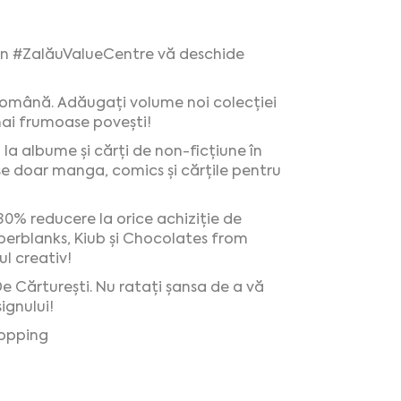
in
#ZalăuValueCentre
vă deschide
 română. Adăugați volume noi colecției
mai frumoase povești!
 la albume și cărți de non-ficțiune în
se doar manga, comics și cărțile pentru
30% reducere la orice achiziție de
aperblanks, Kiub și Chocolates from
l creativ!
e Cărturești. Nu ratați șansa de a vă
signului!
opping