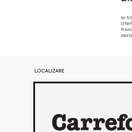
Ia-ți 
Ofert
Promo
asist
LOCALIZARE