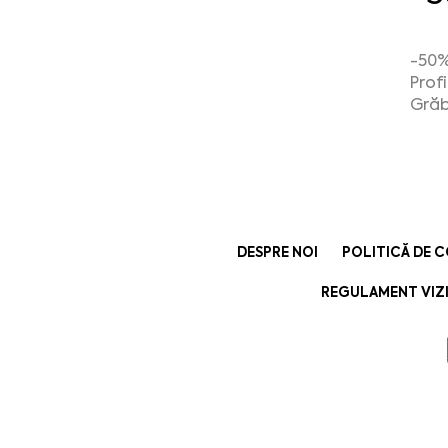
-50%
Prof
Grăb
DESPRE NOI
POLITICĂ DE 
REGULAMENT VIZI