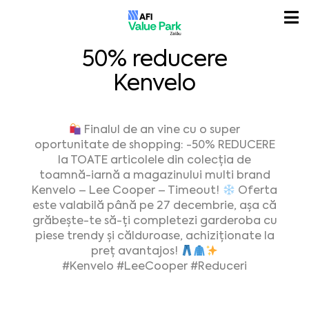
50% reducere
Kenvelo
Finalul de an vine cu o super
oportunitate de shopping: -50% REDUCERE
la TOATE articolele din colecția de
toamnă-iarnă a magazinului multi brand
Kenvelo – Lee Cooper – Timeout!
Oferta
este valabilă până pe 27 decembrie, așa că
grăbește-te să-ți completezi garderoba cu
piese trendy și călduroase, achiziționate la
preț avantajos!
#Kenvelo #LeeCooper #Reduceri