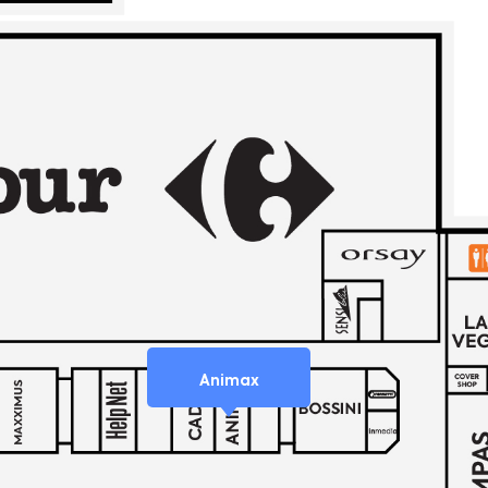
Animax