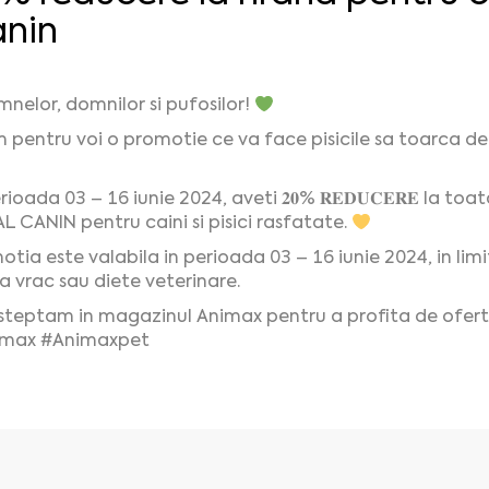
nin
nelor, domnilor si pufosilor!
 pentru voi o promotie ce va face pisicile sa toarca de 
rioada 03 – 16 iunie 2024, aveti 𝟐𝟎% 𝐑𝐄𝐃𝐔𝐂𝐄𝐑𝐄 la
L CANIN pentru caini si pisici rasfatate.
tia este valabila in perioada 03 – 16 iunie 2024, in limit
a vrac sau diete veterinare.
steptam in magazinul Animax pentru a profita de ofert
imax #Animaxpet