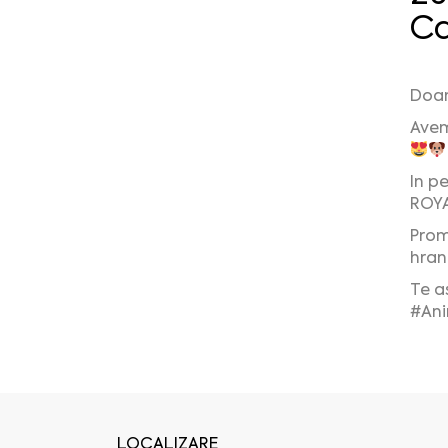
Ca
Doam
Avem
In pe
ROYA
Promo
hran
Te a
#An
LOCALIZARE