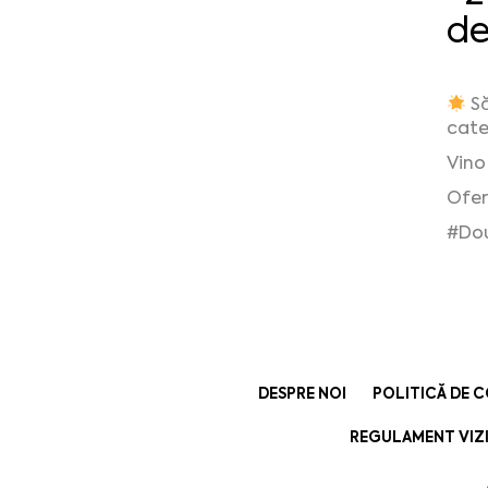
de
Să
cate
Vino
Ofer
#Dou
DESPRE NOI
POLITICĂ DE 
REGULAMENT VIZI