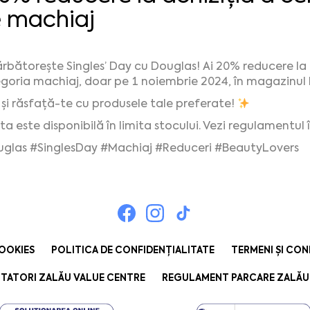
 machiaj
rbătorește Singles’ Day cu Douglas! Ai 20% reducere l
goria machiaj, doar pe 1 noiembrie 2024, în magazinul
 și răsfață-te cu produsele tale preferate!
ta este disponibilă în limita stocului. Vezi regulamentul
glas #SinglesDay #Machiaj #Reduceri #BeautyLovers
COOKIES
POLITICA DE CONFIDENȚIALITATE
TERMENI ȘI CON
TATORI ZALĂU VALUE CENTRE
REGULAMENT PARCARE ZALĂU