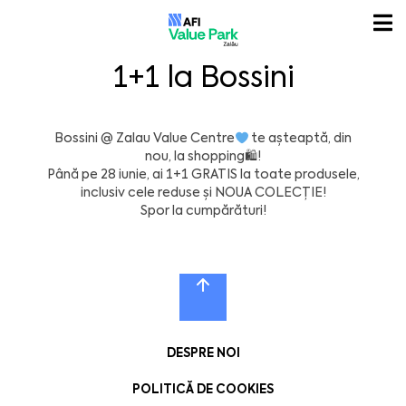
1+1 la Bossini
Bossini
@
Zalau Value Centre
te așteaptă, din
nou, la shopping
🛍
!
Până pe 28 iunie, ai 1+1 GRATIS la toate produsele,
inclusiv cele reduse și NOUA COLECȚIE!
Spor la cumpărături!
DESPRE NOI
POLITICĂ DE COOKIES