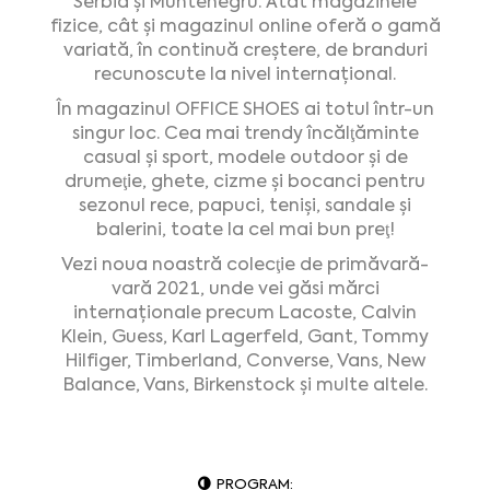
Serbia și Muntenegru. Atât magazinele
fizice, cât și magazinul online oferă o gamă
variată, în continuă creștere, de branduri
recunoscute la nivel internațional.
În magazinul OFFICE SHOES ai totul într-un
singur loc. Cea mai trendy încălţăminte
casual şi sport, modele outdoor şi de
drumeţie, ghete, cizme şi bocanci pentru
sezonul rece, papuci, tenişi, sandale şi
balerini, toate la cel mai bun preţ!
Vezi noua noastră colecţie de primăvară-
vară 2021, unde vei găsi mărci
internaționale precum Lacoste, Calvin
Klein, Guess, Karl Lagerfeld, Gant, Tommy
Hilfiger, Timberland, Converse, Vans, New
Balance, Vans, Birkenstock și multe altele.
PROGRAM: