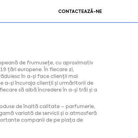
CONTACTEAZĂ-NE
europeană de frumusețe, cu aproximativ
9 țări europene. În fiecare zi,
ăduiesc în a-și face clienții mai
 a-și încuraja clienții și urmăritorii de
fiecare să aibă încredere în a-și trăi și a
oduse de înaltă calitate – parfumerie,
o gamă variată de servicii și o atmosferă
portante companii de pe piața de