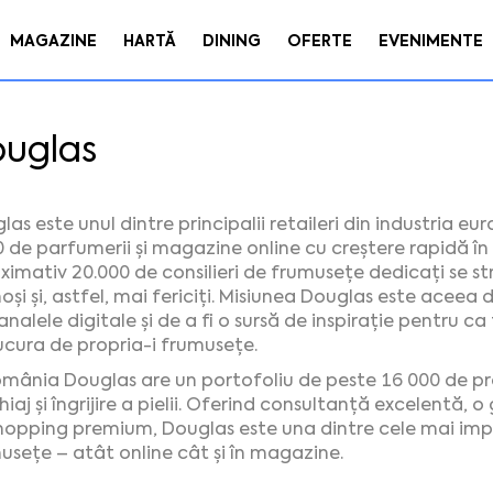
MAGAZINE
HARTĂ
DINING
OFERTE
EVENIMENTE
uglas
las este unul dintre principalii retaileri din industria 
0 de parfumerii și magazine online cu creștere rapidă în 1
ximativ 20.000 de consilieri de frumusețe dedicați se str
și și, astfel, mai fericiți. Misiunea Douglas este aceea de
nalele digitale și de a fi o sursă de inspirație pentru ca 
ucura de propria-i frumusețe.
omânia Douglas are un portofoliu de peste 16 000 de pr
iaj și îngrijire a pielii. Oferind consultanță excelentă, 
hopping premium, Douglas este una dintre cele mai im
usețe – atât online cât și în magazine.