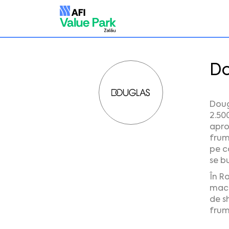
Do
Doug
2.50
apro
frumo
pe ca
se b
În R
mach
de s
frum