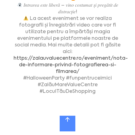
𝐼𝑛𝑡𝑟𝑎𝑟𝑒𝑎 𝑒𝑠𝑡𝑒 𝑙𝑖𝑏𝑒𝑟𝑎̆ – 𝑣𝑖𝑛𝑜 𝑐𝑜𝑠𝑡𝑢𝑚𝑎𝑡 𝑠̦𝑖 𝑝𝑟𝑒𝑔𝑎̆𝑡𝑖𝑡 𝑑𝑒
𝑑𝑖𝑠𝑡𝑟𝑎𝑐𝑡̦𝑖𝑒!
La acest eveniment se vor realiza
fotografii și înregistrări video care vor fi
utilizate pentru a împărtăși magia
evenimentului pe platformele noastre de
social media. Mai multe detalii pot fi găsite
aici:
https://zalauvaluecentre.ro/eveniment/nota-
de-informare-privind-fotografierea-si-
filmarea/
#HalloweenParty #funpentruceimici
#ZalăuMareValueCentre
#LoculTăuDeShopping