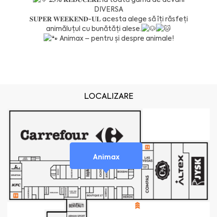
DIVERSA
𝐒𝐔𝐏𝐄𝐑 𝐖𝐄𝐄𝐊𝐄𝐍𝐃-𝐔𝐋 acesta alege să îți răsfeți
animăluțul cu bunătăți alese.
Animax – pentru și despre animale!
LOCALIZARE
Animax