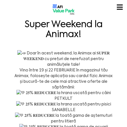
Super Weekend la
Animax!
Doar în acest weekend, la Animax ai 𝐒𝐔𝐏𝐄𝐑
𝐖𝐄𝐄𝐊𝐄𝐍𝐃 cu prețuri de nerefuzat pentru
animăluțele tale!
Vino între 19 și 22 FEBRUARIE în magazinul tău
Animax, folosește aplicația sau cardul fizic Animax
și bucură-te de cele mai atractive oferte ale
săptămânii:
𝟐𝟓% 𝐑𝐄𝐃𝐔𝐂𝐄𝐑𝐄 la hrana uscată pentru câini
PETKULT
𝟐𝟓% 𝐑𝐄𝐃𝐔𝐂𝐄𝐑𝐄 la hrana uscată pentru pisici
SANABELLE
𝟐𝟓% 𝐑𝐄𝐃𝐔𝐂𝐄𝐑𝐄 la toată gama de așternuturi
pentru litieră
𝟐𝟑% 𝐑𝐄𝐃𝐔𝐂𝐄𝐑𝐄 la toată gama de acvarii