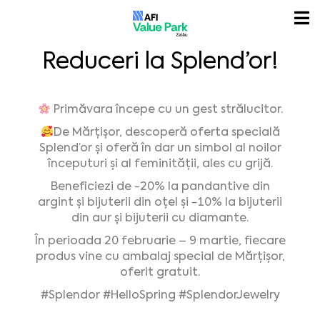
Reduceri la Splend’or!
Primăvara începe cu un gest strălucitor.
De Mărțișor, descoperă oferta specială
Splend’or și oferă în dar un simbol al noilor
începuturi și al feminității, ales cu grijă.
Beneficiezi de -20% la pandantive din
argint și bijuterii din oțel și -10% la bijuterii
din aur și bijuterii cu diamante.
În perioada 20 februarie – 9 martie, fiecare
produs vine cu ambalaj special de Mărțișor,
oferit gratuit.
#Splendor
#HelloSpring
#SplendorJewelry