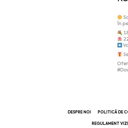
Sc
În p
18
22
Va
Se
Ofer
#Do
DESPRE NOI
POLITICĂ DE 
REGULAMENT VIZI