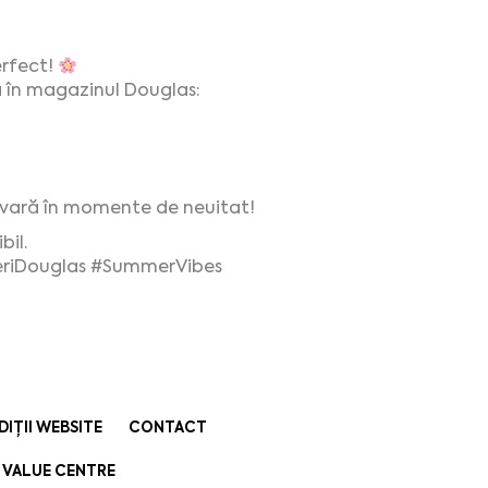
rfect!
ă în magazinul Douglas:
 vară în momente de neuitat!
bil.
riDouglas
#SummerVibes
DIȚII WEBSITE
CONTACT
 VALUE CENTRE