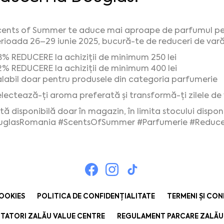
ents of Summer te aduce mai aproape de parfumul pe
erioada 26–29 iunie 2025, bucură-te de reduceri de var
% REDUCERE la achiziții de minimum 250 lei
% REDUCERE la achiziții de minimum 400 lei
labil doar pentru produsele din categoria parfumerie
lectează-ți aroma preferată și transformă-ți zilele de
tă disponibilă doar în magazin, în limita stocului disponi
uglasRomania
#ScentsOfSummer
#Parfumerie
#Reduce
COOKIES
POLITICA DE CONFIDENȚIALITATE
TERMENI ȘI CON
TATORI ZALĂU VALUE CENTRE
REGULAMENT PARCARE ZALĂU