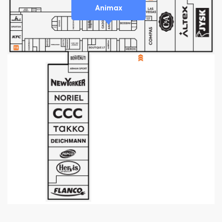
Animax