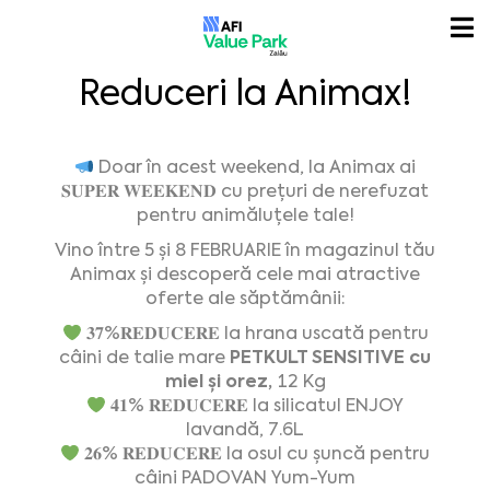
Reduceri la Animax!
Doar în acest weekend, la Animax ai
𝐒𝐔𝐏𝐄𝐑
𝐖𝐄𝐄𝐊𝐄𝐍𝐃
cu prețuri de nerefuzat
pentru animăluțele tale!
Vino între 5 și 8 FEBRUARIE în magazinul tău
Animax și descoperă cele mai atractive
oferte ale săptămânii:
𝟑𝟕
%
𝐑𝐄𝐃𝐔𝐂𝐄𝐑𝐄
la hrana uscată pentru
PETKULT SENSITIVE cu
câini de talie mare
miel și orez,
12 Kg
𝟒𝟏% 𝐑𝐄𝐃𝐔𝐂𝐄𝐑𝐄 la silicatul ENJOY
lavandă, 7.6L
𝟐𝟔% 𝐑𝐄𝐃𝐔𝐂𝐄𝐑𝐄 la osul cu șuncă pentru
câini PADOVAN Yum-Yum