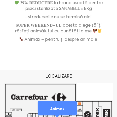
𝟐𝟗% 𝐑𝐄𝐃𝐔𝐂𝐄𝐑𝐄 la hrana uscată pentru
pisici sterilizate SANABELLE 8Kg
…și reducerile nu se termină aici.
𝐒𝐔𝐏𝐄𝐑
𝐖𝐄𝐄𝐊𝐄𝐍𝐃
–
𝐔𝐋
acesta alege să îți
răsfeți animăluțul cu bunătăți alese.
Animax – pentru și despre animale!
LOCALIZARE
Animax