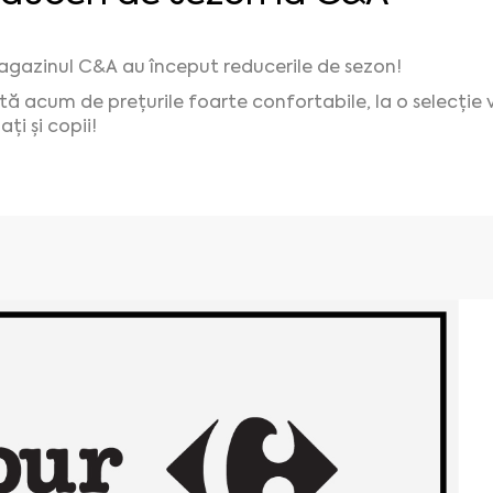
agazinul C&A au început reducerile de sezon!
ită acum de prețurile foarte confortabile, la o selecție 
ți și copii!