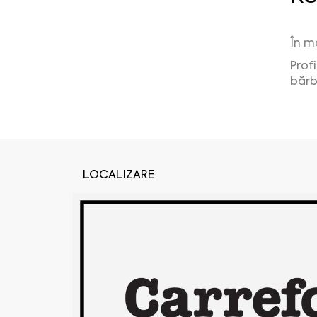
În m
Prof
bărba
LOCALIZARE