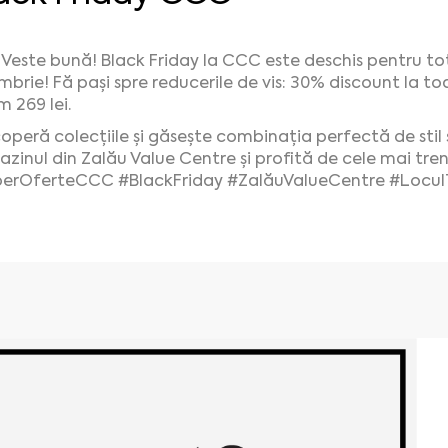
Veste bună! Black Friday la CCC este deschis pentru toți
mbrie! Fă pași spre reducerile de vis: 30% discount la 
m 269 lei.
operă colecțiile și găsește combinația perfectă de stil și
zinul din Zalău Value Centre și profită de cele mai tren
perOferteCCC
#BlackFriday
#ZalăuValueCentre
#Locul