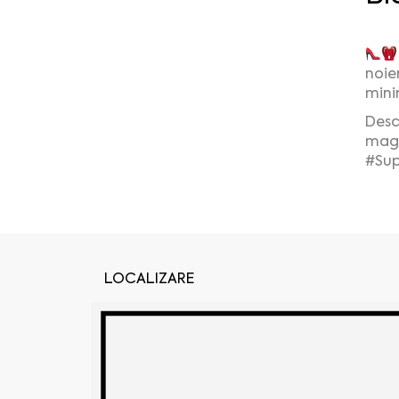
noie
mini
Desc
maga
#Su
LOCALIZARE