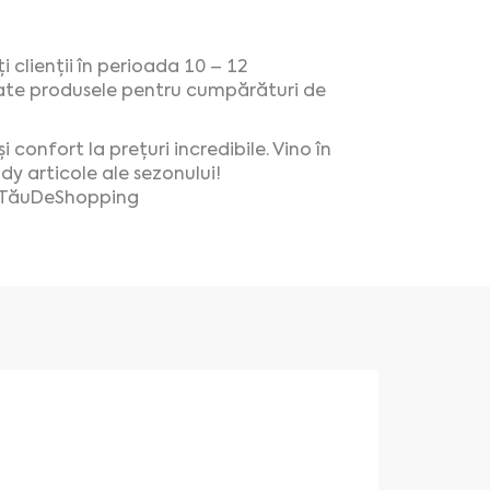
 clienții în perioada 10 – 12
toate produsele pentru cumpărături de
 confort la prețuri incredibile. Vino în
dy articole ale sezonului!
TăuDeShopping