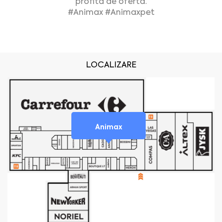
profita de oferta.
#Animax #Animaxpet
LOCALIZARE
Animax