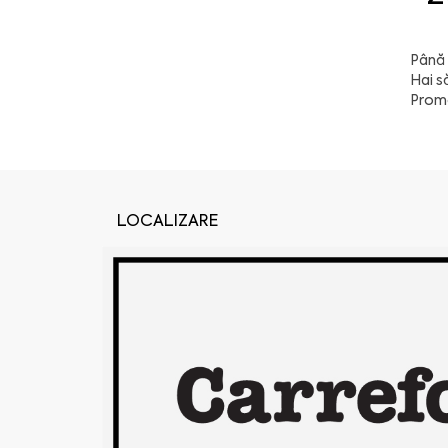
Până 
Hai s
Promoț
LOCALIZARE