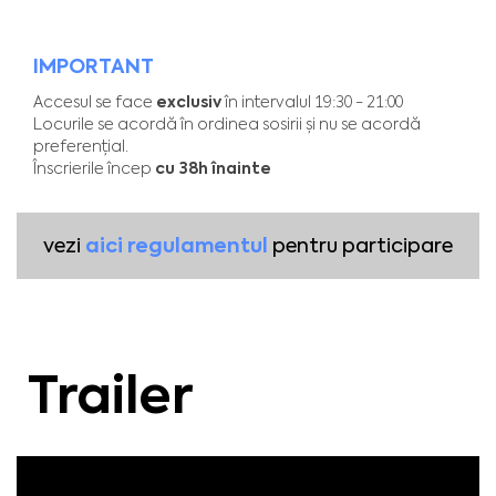
IMPORTANT
exclusiv
Accesul se face
în intervalul 19:30 - 21:00
Locurile se acordă în ordinea sosirii și nu se acordă
preferențial.
cu 38h înainte
Înscrierile încep
aici regulamentul
vezi
pentru participare
Trailer