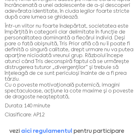
încrâncenată a unei adolescente de a-și descoperi
adevărata identitate, în ciuda legilor foarte stricte
după care lumea se ghidează.
Într-un viitor nu foarte îndepărtat, societatea este
împărțită în categorii clar delimitate în funcție de
personalitatea dominantă a fiecărui individ. Deși
pare o fată obișnuită, Tris Prior află că nu îi poate fi
definită o singură calitate, drept urmare nu va putea
aparține niciodată vreunui grup. Războiul începe
atunci când Tris deconspiră faptul că se urmărește
distrugerea tuturor „divergenților” și trebuie să
înțeleagă de ce sunt periculoși înainte de a fi prea
târziu.
Cu o poveste motivațională puternică, imagini
spectaculoase, acțiune la cote maxime și o poveste
de dragoste neașteptată,
Durata: 140 minute
Clasificare: AP12
aici regulamentul
vezi
pentru participare