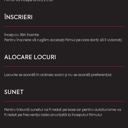
ÎNSCRIERI
încep cu 36h înainte
Pentru înscriere vă rugăm accesați filmul pe care doriți să îl vizionați.
ALOCARE LOCURI
Locurile se acordă în ordinea sosirii și nu se acordă preferențial.
SUNET
Pentru tribună sunetul va fi redat pe boxe iar pentru autoturisme va
fi redat pe frecvența radio anunțată la începutul filmului